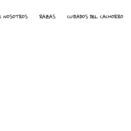
E NOSOTROS
RAZAS
CUIDADOS DEL CACHORRO
tas: El poder terapéutico
a salud mental