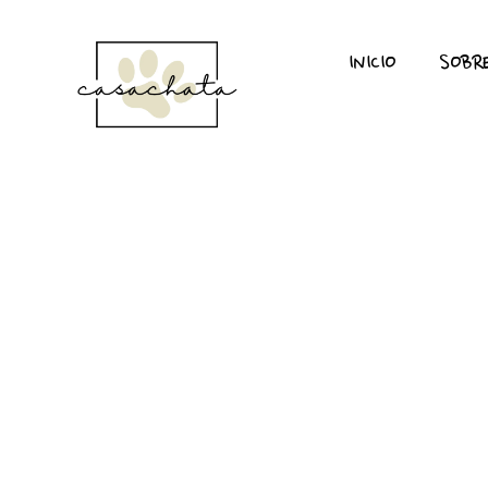
INICIO
SOBR
Ángeles de cuatro pa
los perros en nuestr
By
carter
In
Cuidados
,
Perros
Posted
marzo 18, 2026