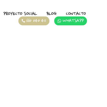
PROYECTO SOCIAL
BLOG
CONTACTO
660 040 411
WHATSAPP
SEARCH
 de
ENTRADAS RECIENTES
El lenguaje secreto del amor perruno: